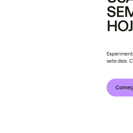
SE
HO
Experiment
sete dias. 
Começa