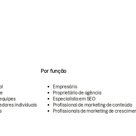
Por função
al
Empresário
te
Proprietário de agência
equipes
Especialista em SEO
dores individuais
Profissional de marketing de conteúdo
s
Profissionais de marketing de crescimen