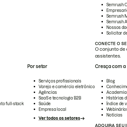
Semrush 
Empresari
Semrush 
Semrush A
Nossos da
Solicitar 
CONECTE O SE
O conjunto de 
assistentes.
Por setor
Cresça com a
Serviços profissionais
Blog
Varejo e comércio eletrônico
Conhecim
Agências
Academia
SaaS e tecnologia B2B
Histórias 
to full-stack
Saúde
Índice de v
Empresa local
Webinário
Notícias
Ver todos os setores
ADQUIRA SEU