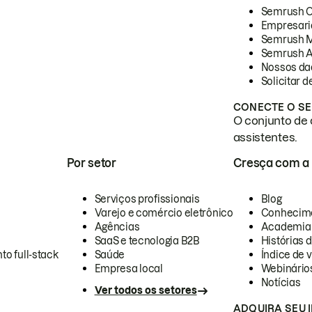
Semrush 
Empresari
Semrush 
Semrush A
Nossos da
Solicitar 
CONECTE O SE
O conjunto de 
assistentes.
Por setor
Cresça com a
Serviços profissionais
Blog
Varejo e comércio eletrônico
Conhecim
Agências
Academia
SaaS e tecnologia B2B
Histórias 
to full-stack
Saúde
Índice de v
Empresa local
Webinário
Notícias
Ver todos os setores
ADQUIRA SEU