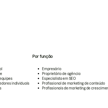
Por função
al
Empresário
te
Proprietário de agência
equipes
Especialista em SEO
dores individuais
Profissional de marketing de conteúdo
s
Profissionais de marketing de crescimen