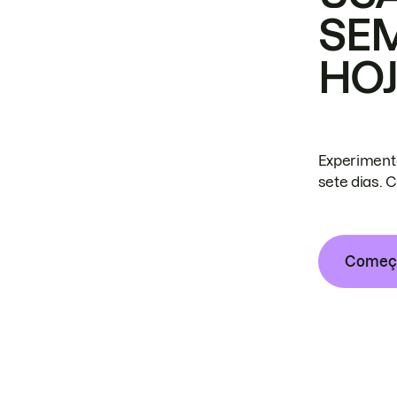
SE
HO
Experiment
sete dias. 
Começa