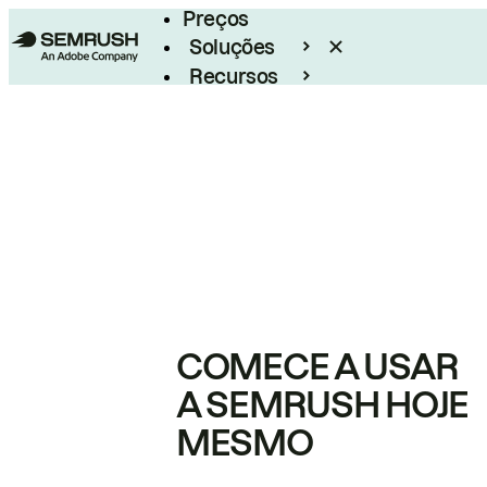
Preços
Soluções
Recursos
Empresarial
COMECE A USAR
A SEMRUSH HOJE
MESMO