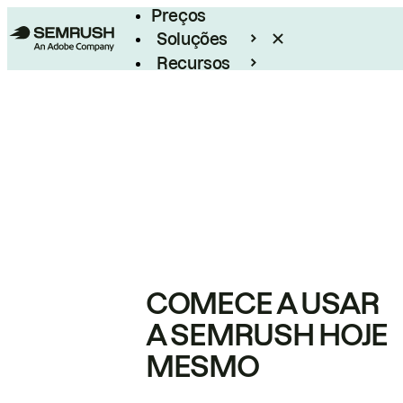
Preços
Soluções
Recursos
Empresarial
COMECE A USAR
A SEMRUSH HOJE
MESMO