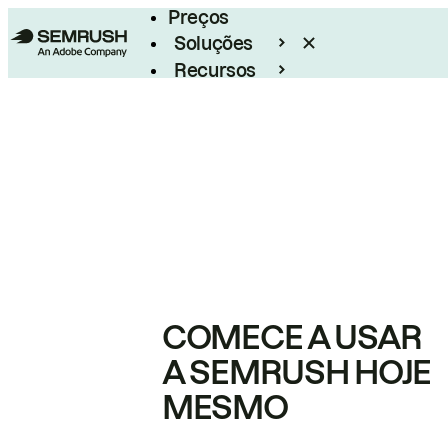
Preços
Soluções
Recursos
Empresarial
COMECE A USAR
A SEMRUSH HOJE
MESMO