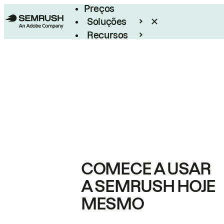
Preços
Soluções
Recursos
Empresarial
COMECE A USAR
A SEMRUSH HOJE
MESMO