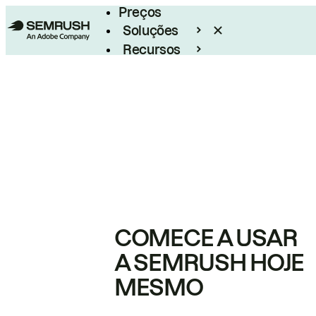
Preços
Soluções
Recursos
Empresarial
COMECE A USAR
A SEMRUSH HOJE
MESMO