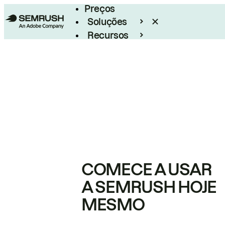
Preços
Soluções
Recursos
Empresarial
COMECE A USAR
A SEMRUSH HOJE
MESMO