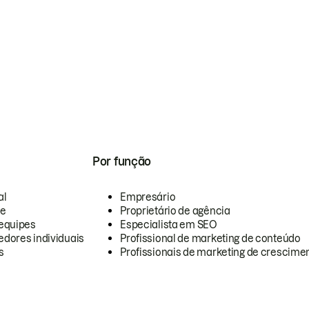
Por função
al
Empresário
te
Proprietário de agência
equipes
Especialista em SEO
dores individuais
Profissional de marketing de conteúdo
s
Profissionais de marketing de crescimen