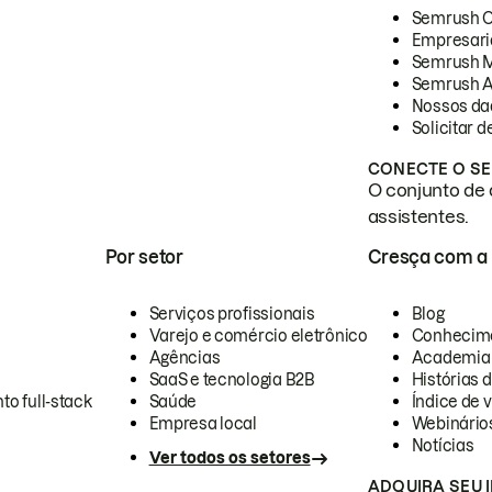
Semrush 
Empresari
Semrush 
Semrush A
Nossos da
Solicitar 
CONECTE O SE
O conjunto de 
assistentes.
Por setor
Cresça com a
Serviços profissionais
Blog
Varejo e comércio eletrônico
Conhecim
Agências
Academia
SaaS e tecnologia B2B
Histórias 
to full-stack
Saúde
Índice de v
Empresa local
Webinário
Notícias
Ver todos os setores
ADQUIRA SEU