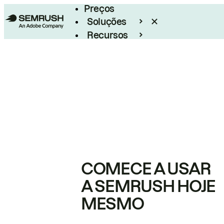
Preços
Soluções
Recursos
Empresarial
COMECE A USAR
A SEMRUSH HOJE
MESMO