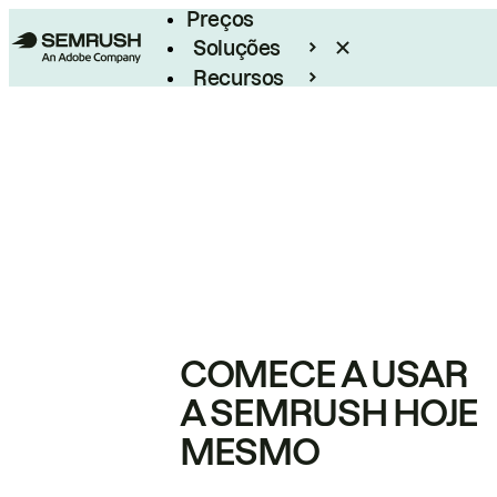
Preços
Soluções
Recursos
Empresarial
COMECE A USAR
A SEMRUSH HOJE
MESMO