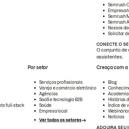
Semrush 
Empresari
Semrush 
Semrush A
Nossos da
Solicitar 
CONECTE O SE
O conjunto de 
assistentes.
Por setor
Cresça com a
Serviços profissionais
Blog
Varejo e comércio eletrônico
Conhecim
Agências
Academia
SaaS e tecnologia B2B
Histórias 
to full-stack
Saúde
Índice de v
Empresa local
Webinário
Notícias
Ver todos os setores
ADQUIRA SEU