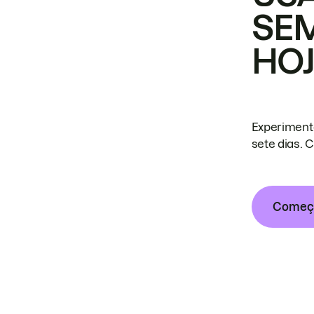
SE
HO
Experiment
sete dias. 
Começa