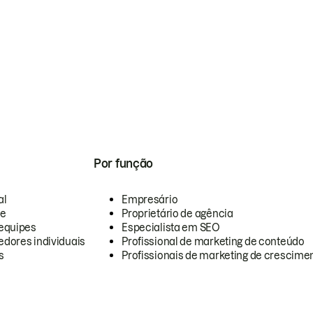
Por função
al
Empresário
te
Proprietário de agência
equipes
Especialista em SEO
dores individuais
Profissional de marketing de conteúdo
s
Profissionais de marketing de crescimen