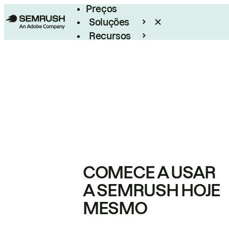
Preços
Soluções
Recursos
Empresarial
COMECE A USAR
A SEMRUSH HOJE
MESMO