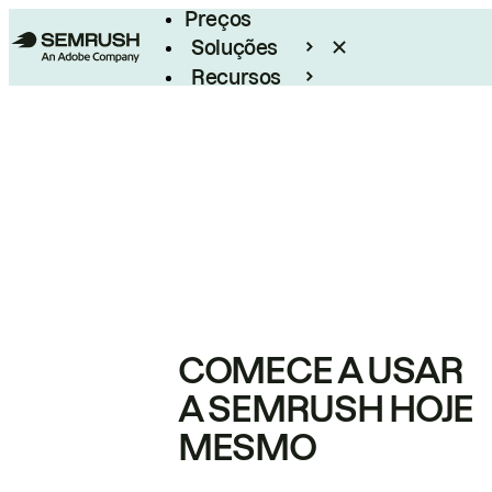
Preços
Soluções
Recursos
Empresarial
COMECE A USAR
A SEMRUSH HOJE
MESMO