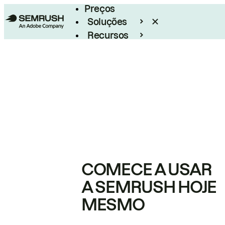
Preços
Soluções
Recursos
Empresarial
COMECE A USAR
A SEMRUSH HOJE
MESMO