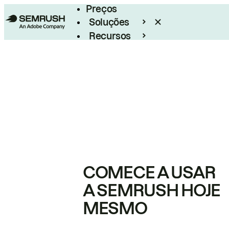
Preços
Soluções
Recursos
Empresarial
COMECE A USAR
A SEMRUSH HOJE
MESMO