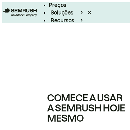
Preços
Soluções
Recursos
Empresarial
COMECE A USAR
A SEMRUSH HOJE
MESMO