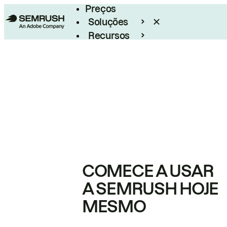
Preços
Soluções
Recursos
Empresarial
COMECE A USAR
A SEMRUSH HOJE
MESMO