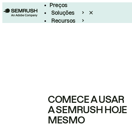
Preços
Soluções
Recursos
Empresarial
COMECE A USAR
A SEMRUSH HOJE
MESMO