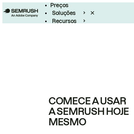
Preços
Soluções
Recursos
Empresarial
COMECE A USAR
A SEMRUSH HOJE
MESMO