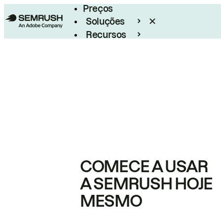
Preços
Soluções
Recursos
Empresarial
COMECE A USAR
A SEMRUSH HOJE
MESMO