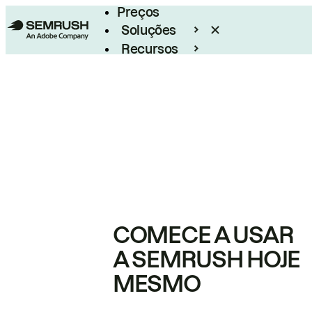
Preços
Soluções
Recursos
Empresarial
COMECE A USAR
A SEMRUSH HOJE
MESMO