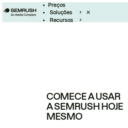
Preços
Soluções
Recursos
Empresarial
COMECE A USAR
A SEMRUSH HOJE
MESMO