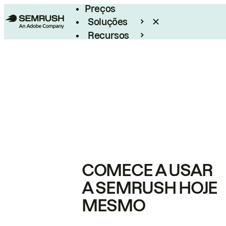
Preços
Soluções
Recursos
Empresarial
COMECE A USAR
A SEMRUSH HOJE
MESMO