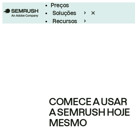
Preços
Soluções
Recursos
Empresarial
COMECE A USAR
A SEMRUSH HOJE
MESMO