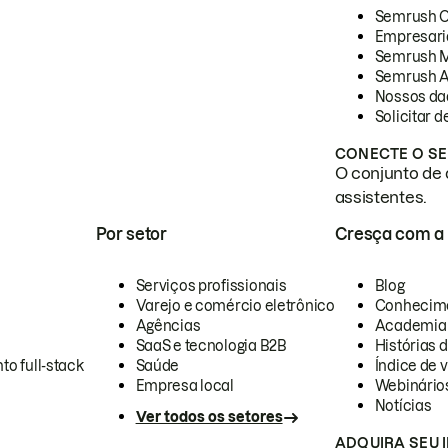
Semrush 
Empresari
Semrush 
Semrush A
Nossos da
Solicitar 
CONECTE O SE
O conjunto de 
assistentes.
Por setor
Cresça com a
Serviços profissionais
Blog
Varejo e comércio eletrônico
Conhecim
Agências
Academia
SaaS e tecnologia B2B
Histórias 
to full-stack
Saúde
Índice de v
Empresa local
Webinário
Notícias
Ver todos os setores
ADQUIRA SEU