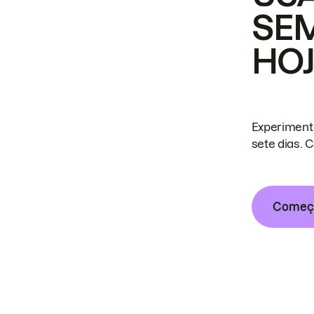
SE
HO
Experiment
sete dias. 
Começa