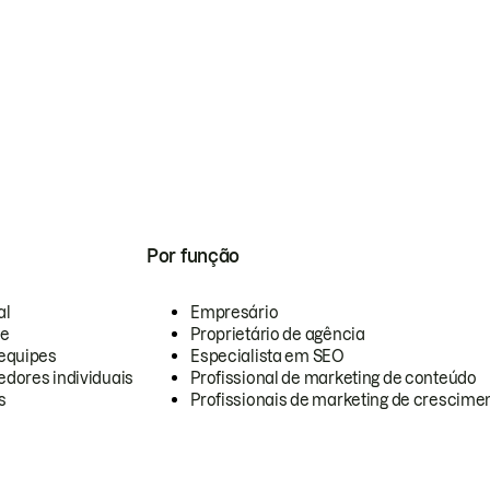
Por função
al
Empresário
te
Proprietário de agência
equipes
Especialista em SEO
dores individuais
Profissional de marketing de conteúdo
s
Profissionais de marketing de crescimen