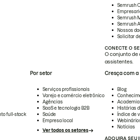
Semrush 
Empresari
Semrush 
Semrush A
Nossos da
Solicitar 
CONECTE O SE
O conjunto de 
assistentes.
Por setor
Cresça com a
Serviços profissionais
Blog
Varejo e comércio eletrônico
Conhecim
Agências
Academia
SaaS e tecnologia B2B
Histórias 
to full-stack
Saúde
Índice de v
Empresa local
Webinário
Notícias
Ver todos os setores
ADQUIRA SEU