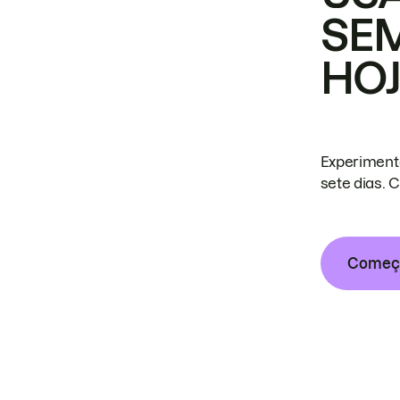
SE
HO
Experiment
sete dias. 
Começa