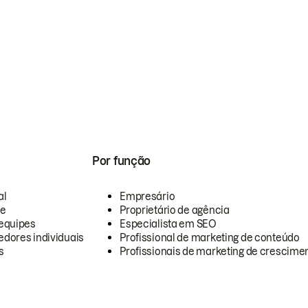
Por função
al
Empresário
te
Proprietário de agência
equipes
Especialista em SEO
dores individuais
Profissional de marketing de conteúdo
s
Profissionais de marketing de crescimen