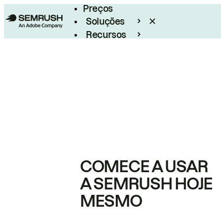
Preços
Soluções
Recursos
Empresarial
COMECE A USAR
A SEMRUSH HOJE
MESMO