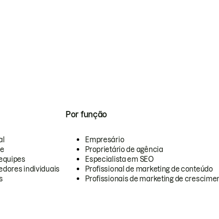
Por função
al
Empresário
te
Proprietário de agência
equipes
Especialista em SEO
dores individuais
Profissional de marketing de conteúdo
s
Profissionais de marketing de crescimen