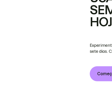
SE
HO
Experiment
sete dias. 
Começa