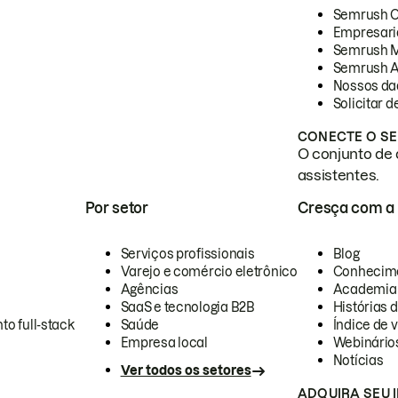
Semrush 
Empresari
Semrush 
Semrush A
Nossos da
Solicitar 
CONECTE O SE
O conjunto de 
assistentes.
Por setor
Cresça com a
Serviços profissionais
Blog
Varejo e comércio eletrônico
Conhecim
Agências
Academia
SaaS e tecnologia B2B
Histórias 
to full-stack
Saúde
Índice de v
Empresa local
Webinário
Notícias
Ver todos os setores
ADQUIRA SEU