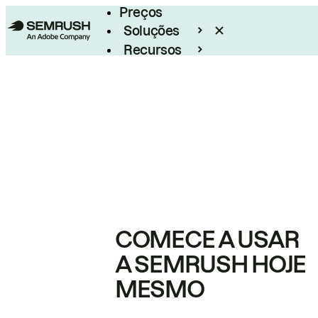
Preços
Soluções
Recursos
Empresarial
COMECE A USAR
A SEMRUSH HOJE
MESMO