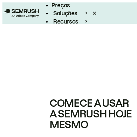
Preços
Soluções
Recursos
Empresarial
COMECE A USAR
A SEMRUSH HOJE
MESMO