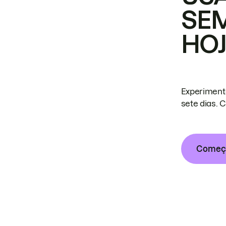
SE
HO
Experiment
sete dias. 
Começa