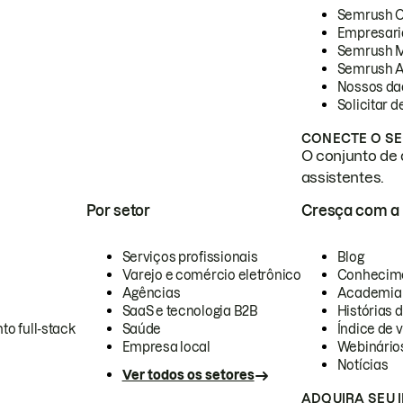
Semrush 
Empresari
Semrush 
Semrush A
Nossos da
Solicitar 
CONECTE O SE
O conjunto de 
assistentes.
Por setor
Cresça com a
Serviços profissionais
Blog
Varejo e comércio eletrônico
Conhecim
Agências
Academia
SaaS e tecnologia B2B
Histórias 
to full-stack
Saúde
Índice de v
Empresa local
Webinário
Notícias
Ver todos os setores
ADQUIRA SEU