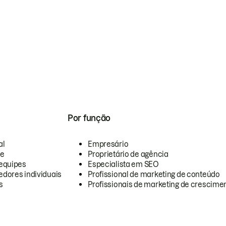
Por função
al
Empresário
te
Proprietário de agência
equipes
Especialista em SEO
dores individuais
Profissional de marketing de conteúdo
s
Profissionais de marketing de crescimen