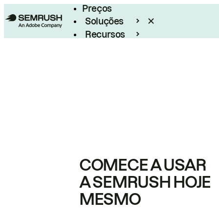
Preços
Soluções
Recursos
Empresarial
COMECE A USAR
A SEMRUSH HOJE
MESMO