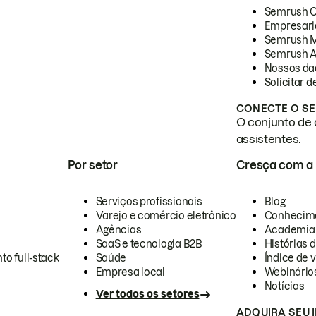
Semrush 
Empresari
Semrush 
Semrush A
Nossos da
Solicitar 
CONECTE O SE
O conjunto de 
assistentes.
Por setor
Cresça com a
Serviços profissionais
Blog
Varejo e comércio eletrônico
Conhecim
Agências
Academia
SaaS e tecnologia B2B
Histórias 
to full-stack
Saúde
Índice de v
Empresa local
Webinário
Notícias
Ver todos os setores
ADQUIRA SEU