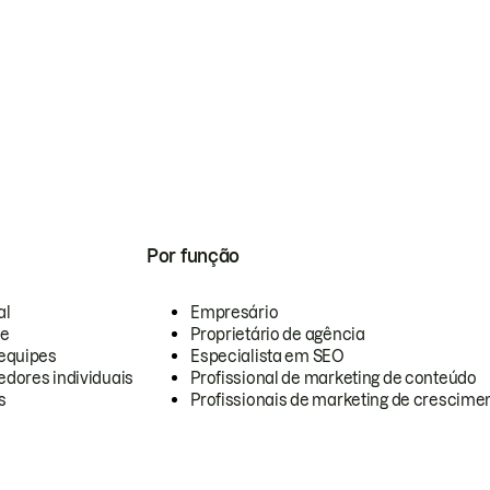
Por função
al
Empresário
te
Proprietário de agência
equipes
Especialista em SEO
dores individuais
Profissional de marketing de conteúdo
s
Profissionais de marketing de crescimen