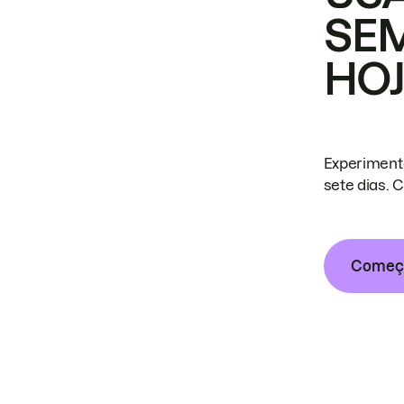
SE
HO
Experiment
sete dias. 
Começa