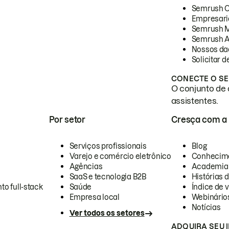
Semrush 
Empresari
Semrush 
Semrush A
Nossos da
Solicitar 
CONECTE O SE
O conjunto de 
assistentes.
Por setor
Cresça com a
Serviços profissionais
Blog
Varejo e comércio eletrônico
Conhecim
Agências
Academia
SaaS e tecnologia B2B
Histórias 
to full-stack
Saúde
Índice de v
Empresa local
Webinário
Notícias
Ver todos os setores
ADQUIRA SEU