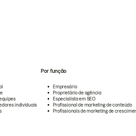
Por função
al
Empresário
te
Proprietário de agência
equipes
Especialista em SEO
dores individuais
Profissional de marketing de conteúdo
s
Profissionais de marketing de crescimen