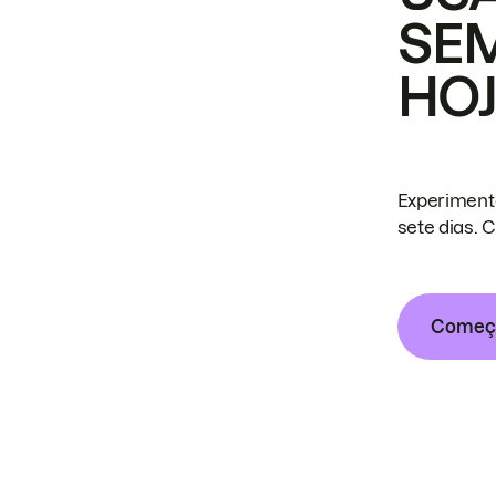
SE
HO
Experiment
sete dias. 
Começa