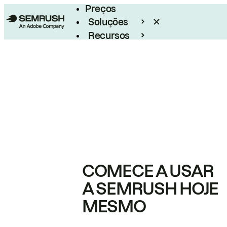
Preços
Soluções
Recursos
Empresarial
COMECE A USAR
A SEMRUSH HOJE
MESMO