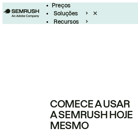
Preços
Soluções
Recursos
Empresarial
COMECE A USAR
A SEMRUSH HOJE
MESMO