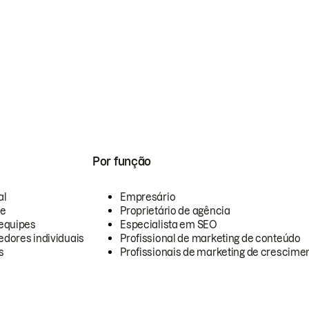
Por função
al
Empresário
te
Proprietário de agência
equipes
Especialista em SEO
dores individuais
Profissional de marketing de conteúdo
s
Profissionais de marketing de crescimen