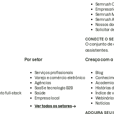
Semrush 
Empresari
Semrush 
Semrush A
Nossos da
Solicitar 
CONECTE O SE
O conjunto de 
assistentes.
Por setor
Cresça com a
Serviços profissionais
Blog
Varejo e comércio eletrônico
Conhecim
Agências
Academia
SaaS e tecnologia B2B
Histórias 
to full-stack
Saúde
Índice de v
Empresa local
Webinário
Notícias
Ver todos os setores
ADQUIRA SEU