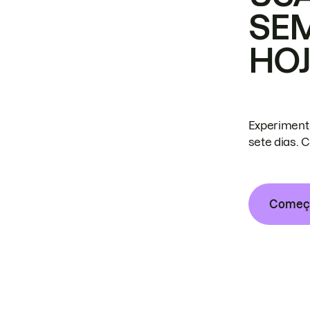
SE
HO
Experiment
sete dias. 
Começa