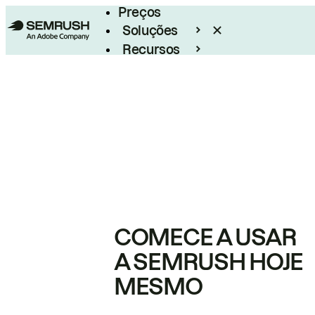
Preços
Soluções
Recursos
Empresarial
COMECE A USAR
A SEMRUSH HOJE
MESMO