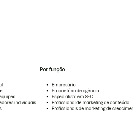
Por função
al
Empresário
te
Proprietário de agência
equipes
Especialista em SEO
dores individuais
Profissional de marketing de conteúdo
s
Profissionais de marketing de crescimen