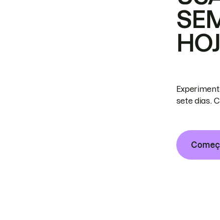
SE
HO
Experiment
sete dias. 
Começa