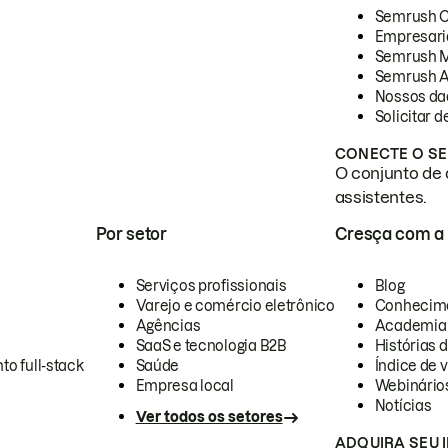
Semrush 
Empresari
Semrush 
Semrush A
Nossos da
Solicitar 
CONECTE O SE
O conjunto de 
assistentes.
Por setor
Cresça com a
Serviços profissionais
Blog
Varejo e comércio eletrônico
Conhecim
Agências
Academia
SaaS e tecnologia B2B
Histórias 
to full-stack
Saúde
Índice de v
Empresa local
Webinário
Notícias
Ver todos os setores
ADQUIRA SEU