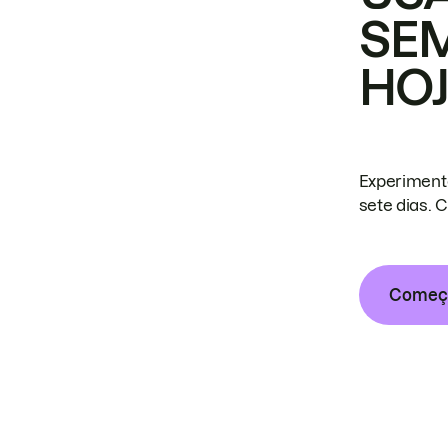
SE
HO
Experiment
sete dias. 
Começa