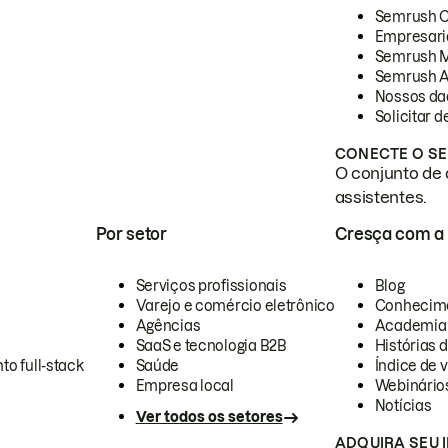
Semrush 
Empresari
Semrush 
Semrush A
Nossos da
Solicitar 
CONECTE O SE
O conjunto de 
assistentes.
Por setor
Cresça com a
Serviços profissionais
Blog
Varejo e comércio eletrônico
Conhecim
Agências
Academia
SaaS e tecnologia B2B
Histórias 
to full-stack
Saúde
Índice de v
Empresa local
Webinário
Notícias
Ver todos os setores
ADQUIRA SEU