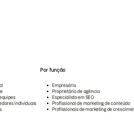
Por função
al
Empresário
te
Proprietário de agência
equipes
Especialista em SEO
dores individuais
Profissional de marketing de conteúdo
s
Profissionais de marketing de crescimen