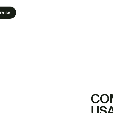
re-se
CO
USA