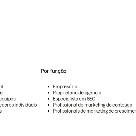
Por função
al
Empresário
te
Proprietário de agência
equipes
Especialista em SEO
dores individuais
Profissional de marketing de conteúdo
s
Profissionais de marketing de crescimen