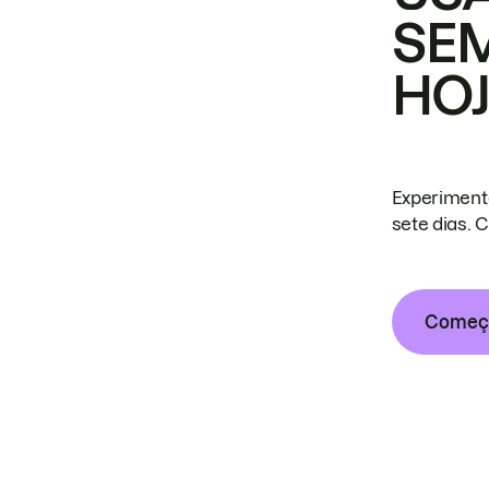
SE
HO
Experiment
sete dias. 
Começa