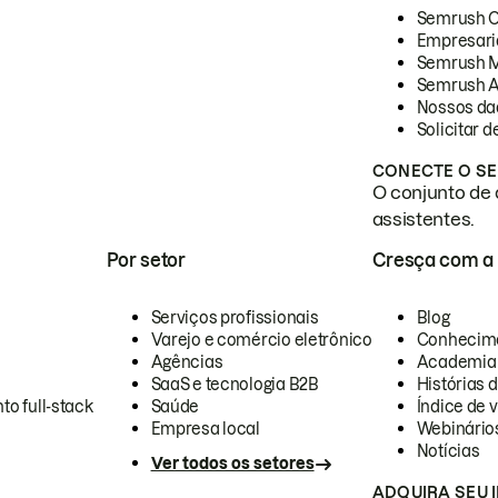
Semrush 
Empresari
Semrush 
Semrush A
Nossos da
Solicitar 
CONECTE O SE
O conjunto de 
assistentes.
Por setor
Cresça com a
Serviços profissionais
Blog
Varejo e comércio eletrônico
Conhecim
Agências
Academia
SaaS e tecnologia B2B
Histórias 
to full-stack
Saúde
Índice de v
Empresa local
Webinário
Notícias
Ver todos os setores
ADQUIRA SEU