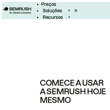
Preços
Soluções
Recursos
Empresarial
COMECE A USAR
A SEMRUSH HOJE
MESMO