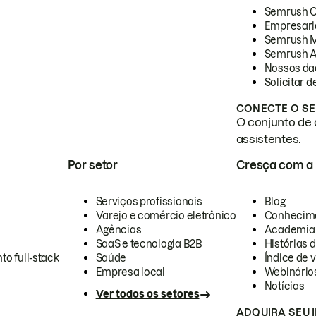
Semrush 
Empresari
Semrush 
Semrush A
Nossos da
Solicitar 
CONECTE O SE
O conjunto de 
assistentes.
Por setor
Cresça com a
Serviços profissionais
Blog
Varejo e comércio eletrônico
Conhecim
Agências
Academia
SaaS e tecnologia B2B
Histórias 
to full-stack
Saúde
Índice de v
Empresa local
Webinário
Notícias
Ver todos os setores
ADQUIRA SEU