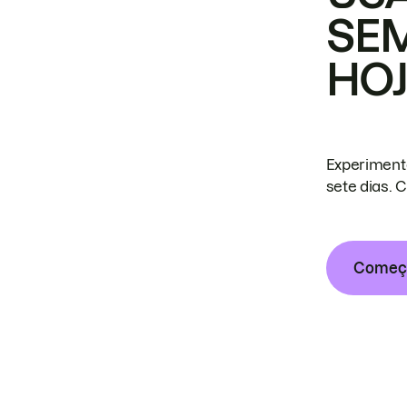
SE
HO
Experiment
sete dias. 
Começa