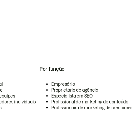
Por função
al
Empresário
te
Proprietário de agência
equipes
Especialista em SEO
dores individuais
Profissional de marketing de conteúdo
s
Profissionais de marketing de crescimen