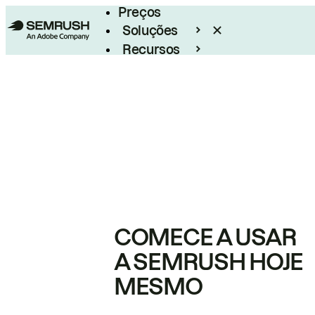
Preços
Soluções
Recursos
Empresarial
COMECE A USAR
A SEMRUSH HOJE
MESMO