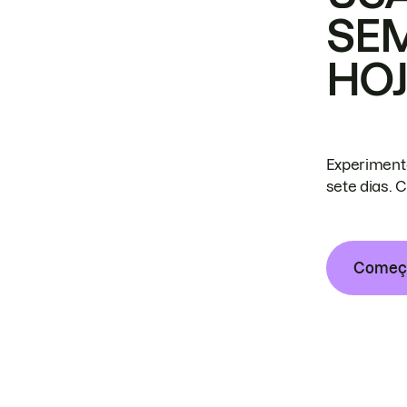
SE
HO
Experiment
sete dias. 
Começa