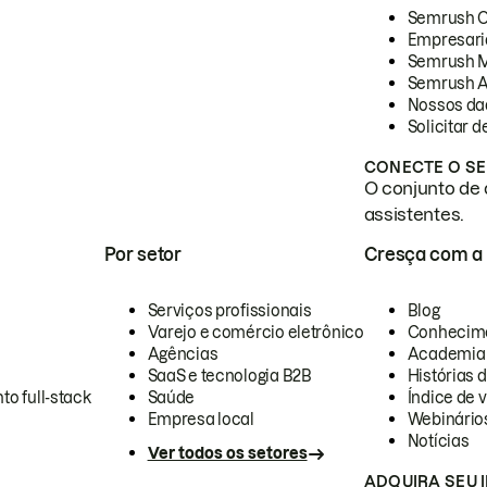
Semrush 
Empresari
Semrush 
Semrush A
Nossos da
Solicitar 
CONECTE O SE
O conjunto de 
assistentes.
Por setor
Cresça com a
Serviços profissionais
Blog
Varejo e comércio eletrônico
Conhecim
Agências
Academia
SaaS e tecnologia B2B
Histórias 
to full-stack
Saúde
Índice de v
Empresa local
Webinário
Notícias
Ver todos os setores
ADQUIRA SEU