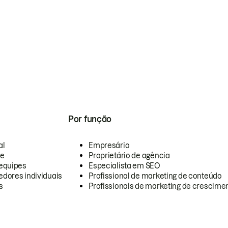
Por função
al
Empresário
te
Proprietário de agência
equipes
Especialista em SEO
dores individuais
Profissional de marketing de conteúdo
s
Profissionais de marketing de crescimen