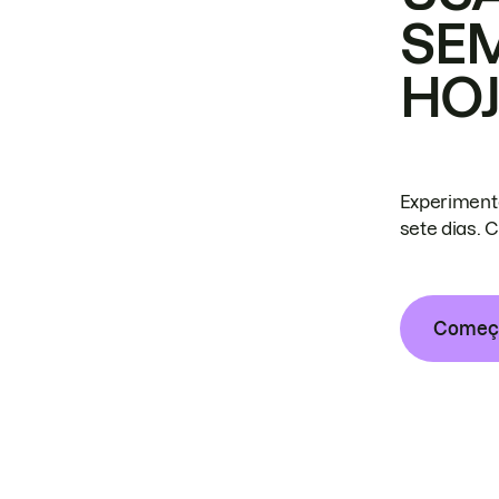
SE
HO
Experiment
sete dias. 
Começa