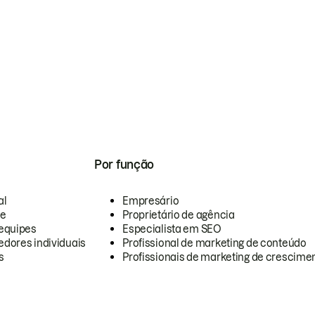
Por função
al
Empresário
te
Proprietário de agência
equipes
Especialista em SEO
dores individuais
Profissional de marketing de conteúdo
s
Profissionais de marketing de crescimen