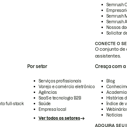
Semrush 
Empresari
Semrush 
Semrush A
Nossos da
Solicitar 
CONECTE O SE
O conjunto de 
assistentes.
Por setor
Cresça com a
Serviços profissionais
Blog
Varejo e comércio eletrônico
Conhecim
Agências
Academia
SaaS e tecnologia B2B
Histórias 
to full-stack
Saúde
Índice de v
Empresa local
Webinário
Notícias
Ver todos os setores
ADQUIRA SEU