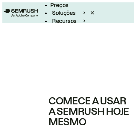
Preços
Soluções
Recursos
Empresarial
COMECE A USAR
A SEMRUSH HOJE
MESMO