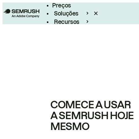
Preços
Soluções
Recursos
Empresarial
COMECE A USAR
A SEMRUSH HOJE
MESMO