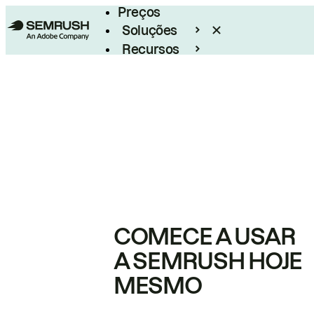
Preços
Soluções
Recursos
Empresarial
COMECE A USAR
A SEMRUSH HOJE
MESMO